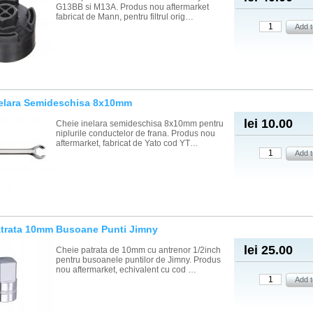
G13BB si M13A. Produs nou aftermarket
fabricat de Mann, pentru filtrul orig…
nelara Semideschisa 8x10mm
lei 10.00
Cheie inelara semideschisa 8x10mm pentru
niplurile conductelor de frana. Produs nou
aftermarket, fabricat de Yato cod YT…
atrata 10mm Busoane Punti Jimny
lei 25.00
Cheie patrata de 10mm cu antrenor 1/2inch
pentru busoanele puntilor de Jimny. Produs
nou aftermarket, echivalent cu cod …