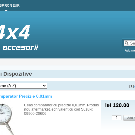
BP
RON
EUR
Advan
i Dispozitive
[1]
mparator Precizie 0,01mm
lei 120.00
Ceas comparator cu precizie 0,01mm. Produs
nou aftermarket, echivalent cu cod Suzuki:
09900-20606.