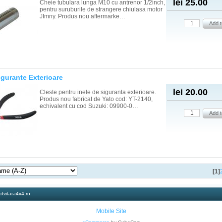
lei 25.00
Cheie tubulara lunga M10 cu antrenor 1/2inch,
pentru suruburile de strangere chiulasa motor
JImny. Produs nou aftermarke…
igurante Exterioare
lei 20.00
Cleste pentru inele de siguranta exterioare.
Produs nou fabricat de Yato cod: YT-2140,
echivalent cu cod Suzuki: 09900-0…
[1]
dvitara4x4.ro
Mobile Site