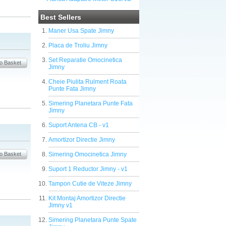
Best Sellers
Maner Usa Spate Jimny
Placa de Troliu Jimny
Set Reparatie Omocinetica
Jimny
Cheie Piulita Rulment Roata
Punte Fata Jimny
Simering Planetara Punte Fata
Jimny
Suport Antena CB - v1
Amortizor Directie Jimny
Simering Omocinetica Jimny
Suport 1 Reductor Jimny - v1
Tampon Cutie de Viteze Jimny
Kit Montaj Amortizor Directie
Jimny v1
Simering Planetara Punte Spate