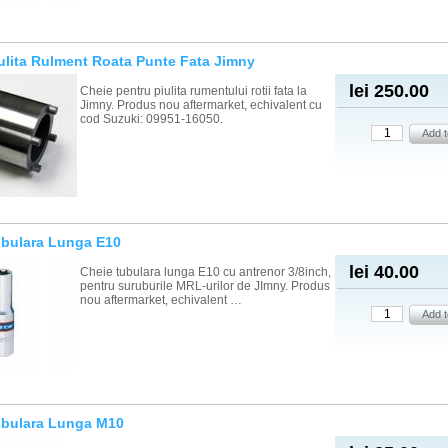
ulita Rulment Roata Punte Fata Jimny
lei 250.00
Cheie pentru piulita rumentului rotii fata la
Jimny. Produs nou aftermarket, echivalent cu
cod Suzuki: 09951-16050.
ubulara Lunga E10
lei 40.00
Cheie tubulara lunga E10 cu antrenor 3/8inch,
pentru suruburile MRL-urilor de JImny. Produs
nou aftermarket, echivalent …
ubulara Lunga M10