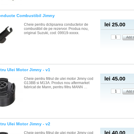
onducte Combustibil Jimny
lei 25.00
Cheie pentru dclipsarea conductelor de
combustibil de pe rezervor. Produa nou,
original Suzuki, cod: 09919-xxxxx.
ltru Ulei Motor Jimny - v1
lei 45.00
Cheie pentru filtrul de ulei motor Jimny cod
G13BB si M13A. Produs nou aftermarket
fabricat de Mann, pentru filtru MANN …
ltru Ulei Motor Jimny - v2
lei 40.00
Cheie pentru filtrul de ulei motor Jimny cod