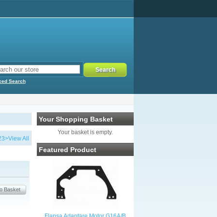
ced Search
Your Shopping Basket
Your basket is empty.
2
3
>
View All
Featured Product
Flansa Adaptare Motor G16A/B