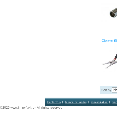
Cleste S
Sort by
Contact Us
Termeni si Conditii
samurai4x4.ro
gran
©2025 www.jimny4x4.ro - All rights reserved.