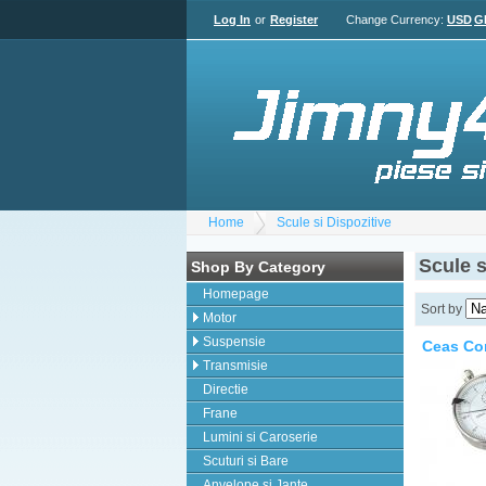
Log In
or
Register
Change Currency:
USD
G
Home
Scule si Dispozitive
Scule s
Shop By Category
Homepage
Sort by
Motor
Suspensie
Ceas Co
Transmisie
Directie
Frane
Lumini si Caroserie
Scuturi si Bare
Anvelope si Jante