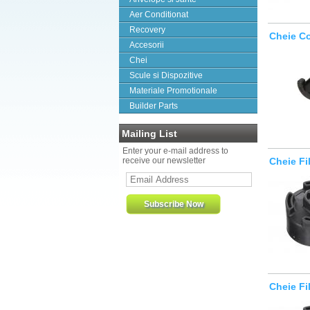
Aer Conditionat
Recovery
Cheie C
Accesorii
Chei
Scule si Dispozitive
Materiale Promotionale
Builder Parts
Mailing List
Enter your e-mail address to
receive our newsletter
Cheie Fi
Cheie Fi